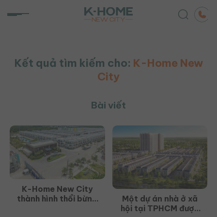
Chuyển
đến
nội
dung
Kết quả tìm kiếm cho:
K-Home New
City
Bài viết
K-Home New City
thành hình thổi bừng
Một dự án nhà ở xã
sức sống cho khu vực
hội tại TPHCM được