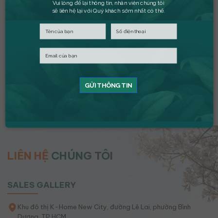
Vui lòng để lại thông tin, nhân viên chúng tôi
sẽ liên hệ lại với Quý khách sớm nhất có thể.
“Sốc”: Mua căn hộ
Kim Oanh Land tiếp
trả góp chỉ từ 2,97
tục hành trình phát
triệu đồng/tháng
triển nhà ở xã hội
chuẩn Singapore với
GỬI THÔNG TIN
dự án K-Home
Cityview
LIÊN HỆ
CHÚNG TÔI
SALES GALLERY
Khu đô thị K-Home New City, đường Lê Lai, phường Bình
Dương, TP.HCM