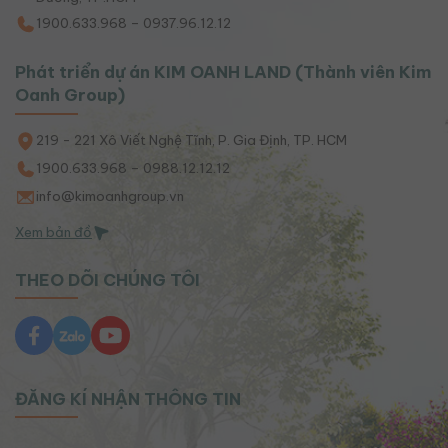
1900.633.968 – 0937.96.12.12
Phát triển dự án KIM OANH LAND (Thành viên Kim
Oanh Group)
219 - 221 Xô Viết Nghệ Tĩnh, P. Gia Định, TP. HCM
1900.633.968 – 0988.12.12.12
info@kimoanhgroup.vn
Xem bản đồ
THEO DÕI CHÚNG TÔI
ĐĂNG KÍ NHẬN THÔNG TIN