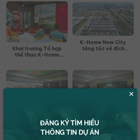
tới giải pháp bền
vững”
K-Home New City
tăng tốc về đích
Khai trương Tổ hợp
phân khu đầu tiên
thể thao K-Home
New City: Tiện ích
hiện đại giữa lòng đô
thị xanh
×
K-Home New City
K-Home Apartment
“cháy hàng”: tín hiệu
tiếp tục thắng lớn!
ĐĂNG KÝ TÌM HIỂU
tích cực từ mô hình
nhà ở xã hội chuẩn
THÔNG TIN DỰ ÁN
quốc tế!