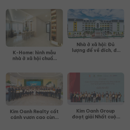
Đông Bắc TP.HCM
chuyển hình thức thuê
đất
Nhà ở xã hội: Đủ
lượng để về đích, đủ
K-Home: hình mẫu
chất để an cư
nhà ở xã hội chuẩn
Singapore cho người
Việt
Kim Oanh Group
Kim Oanh Realty cất
đoạt giải Nhất cuộc
cánh vươn cao cùng
thi “Ý tưởng thiết kế
K-Home New City và
nhà ở xã hội hướng
The Link City