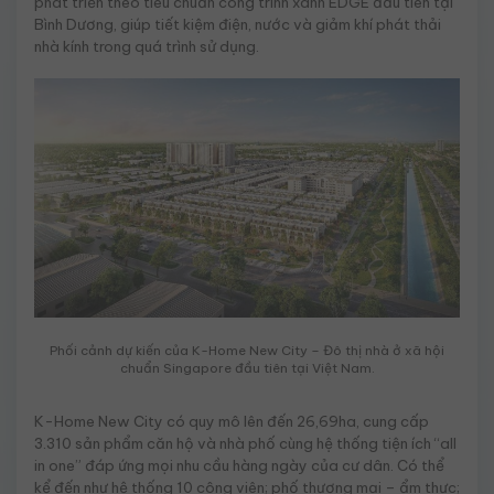
phát triển theo tiêu chuẩn công trình xanh EDGE đầu tiên tại
Bình Dương, giúp tiết kiệm điện, nước và giảm khí phát thải
nhà kính trong quá trình sử dụng.
Phối cảnh dự kiến của K-Home New City – Đô thị nhà ở xã hội
chuẩn Singapore đầu tiên tại Việt Nam.
K-Home New City có quy mô lên đến 26,69ha, cung cấp
3.310 sản phẩm căn hộ và nhà phố cùng hệ thống tiện ích “all
in one” đáp ứng mọi nhu cầu hàng ngày của cư dân. Có thể
kể đến như hệ thống 10 công viên; phố thương mại – ẩm thực;