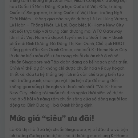
trung tâm thương mại Aeon Mall, Hikari Complex; trường Đại
học Quốc tế Miền Đông, Đại học Quốc tế Việt Đức, trường
Quốc tế Singapore, trường Quốc tế Việt Hoa, trường Ngô
Thời Nhiệm… thông qua các tuyến đường Lê Lai, Hùng Vương,
Lê Hoàn – Thống Nhất, Lê Lợi. Đặc biệt, K-Home New City
kết nối trực tiếp với trung tâm thương mại WTC Gateway
lớn nhất Việt Nam và depot tuyến metro Suối Tiên – thành
phố mới Bình Dương. Bà Đặng Thị Kim Oanh, Chủ tịch HĐQT,
Tổng giám đốc Kim Oanh Group, cho biết K-Home New City
là dự án kiểu mẫu đầu tiên trong chuỗi dự án nhà ở xã hội
chuẩn Singapore mà Tập đoàn đang có kế hoạch phát triển.
Chính vì thế, dự án không chỉ được chuẩn hóa về quy hoạch,
thiết kế, đầu tư hệ thống tiện ích mà còn chú trọng kiến tạo
môi trường xanh, chọn lựa vật liệu hiện đại để mang đến
không gian sống tiện nghi và thoải mái nhất. “Với K-Home
New City, chúng tôi muốn tái định nghĩa khái niệm về dự án
nhà ở xã hội và nâng tầm chuẩn sống của số đông người lao
động tại Bình Dương”, bà Oanh khẳng định.
Mức giá “siêu” ưu đãi!
Là Đô thị nhà ở xã hội chuẩn Singapore, vị trí đắc địa và tiện
ích tương đương các dự án nhà ở thương mại nhưng K-Home