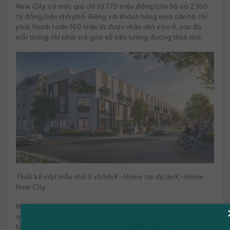
New City có mức giá chỉ từ 779 triệu đồng/căn hộ và 2,160
tỷ đồng/căn nhà phố. Riêng với khách hàng mua căn hộ chỉ
phải thanh toán 160 triệu là được nhận nhà vào ở, sau đó
mỗi tháng chỉ phải trả góp số tiền tương đương thuê nhà.
Thiết kế một mẫu nhà ở xã hội K-Home tại dự án K-Home
New City.
Mức giá và chính sách thanh toán này được xem là hiếm có
trên thị trường bởi đã bao gồm gói nội thất “xịn sò”, khách
hàng chỉ việc xách vali vào ở. Thậm chí Kim Oanh Land còn