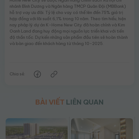
Home New City sẽ được Ngân hàng Chính sách Xã hội chi
nhánh Bình Dương và Ngân hàng TMCP Quân Đội (MBBank)
hỗ trợ vay ưu đãi. Tỷ lệ cho vay có thể lên đến 75% giá trị
hợp đồng với lãi suất 6,1% trong 10 năm. Theo tìm hiểu, hiện
nay pháp lý dự án K-Home New City đã hoàn chỉnh và Kim
Oanh Land đang huy động mọi nguồn lực triển khai với tiến
độ thần tốc. Dự kiến những sản phẩm đầu tiên sẽ hoàn thành
và bàn giao đến khách hàng từ tháng 10-2025.
Chia sẻ:
BÀI VIẾT
LIÊN QUAN