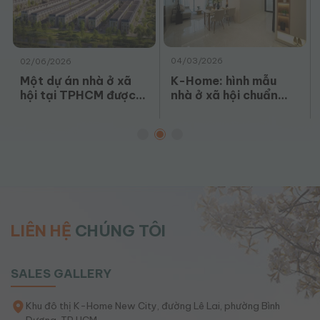
04/03/2026
02/06/2026
K-Home: hình mẫu
Một dự án nhà ở xã
nhà ở xã hội chuẩn
hội tại TPHCM được
Singapore cho người
chuyển hình thức thuê
Việt
đất
LIÊN HỆ
CHÚNG TÔI
SALES GALLERY
Khu đô thị K-Home New City, đường Lê Lai, phường Bình