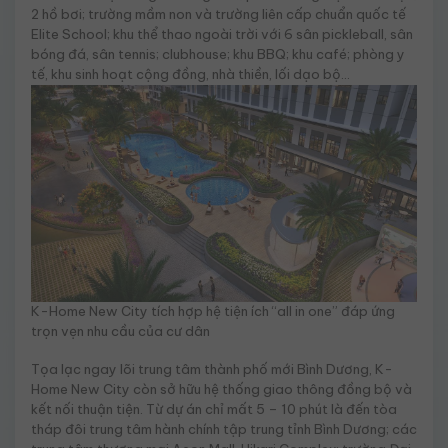
2 hồ bơi; trường mầm non và trường liên cấp chuẩn quốc tế
Elite School; khu thể thao ngoài trời với 6 sân pickleball, sân
bóng đá, sân tennis; clubhouse; khu BBQ; khu café; phòng y
tế, khu sinh hoạt cộng đồng, nhà thiền, lối dạo bộ…
K-Home New City tích hợp hệ tiện ích “all in one” đáp ứng
trọn vẹn nhu cầu của cư dân
Tọa lạc ngay lõi trung tâm thành phố mới Bình Dương, K-
Home New City còn sở hữu hệ thống giao thông đồng bộ và
kết nối thuận tiện. Từ dự án chỉ mất 5 – 10 phút là đến tòa
tháp đôi trung tâm hành chính tập trung tỉnh Bình Dương; các