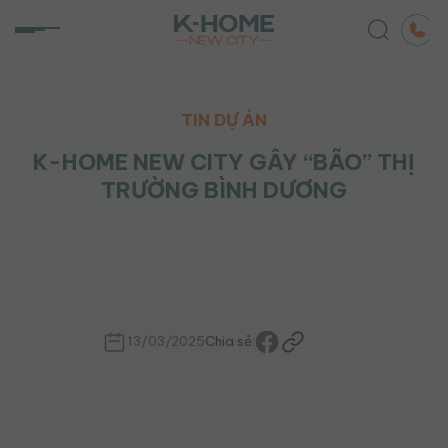
Chuyển
đến
nội
dung
TIN DỰ ÁN
K-HOME NEW CITY GÂY “BÃO” THỊ
TRƯỜNG BÌNH DƯƠNG
13/03/2025
Chia sẻ: