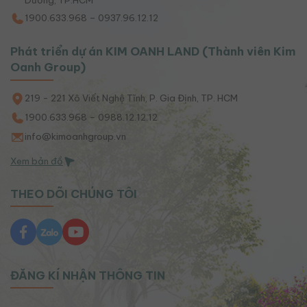
Dương, TP.HCM
1900.633.968 – 0937.96.12.12
Phát triển dự án KIM OANH LAND (Thành viên Kim
Oanh Group)
219 - 221 Xô Viết Nghệ Tĩnh, P. Gia Định, TP. HCM
1900.633.968 – 0988.12.12.12
info@kimoanhgroup.vn
Xem bản đồ
THEO DÕI CHÚNG TÔI
ĐĂNG KÍ NHẬN THÔNG TIN