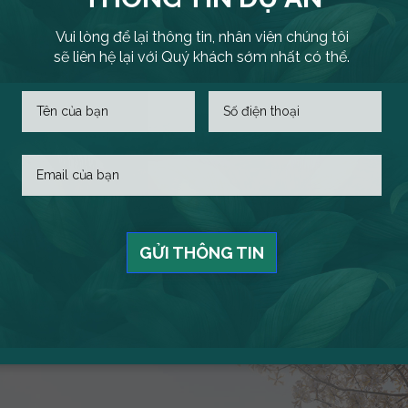
Vui lòng để lại thông tin, nhân viên chúng tôi
sẽ liên hệ lại với Quý khách sớm nhất có thể.
18/07/2025
28/0
600 chiến binh tham dự lễ ra quân
 nhà
K
K-Home Apartment – Căn hộ xanh
GỬI THÔNG TIN
chuẩn Singapore