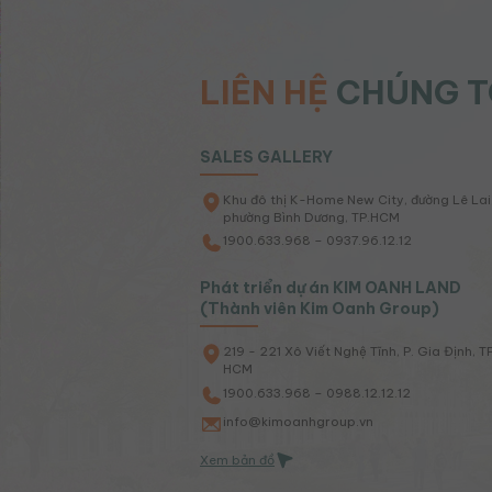
LIÊN HỆ
CHÚNG T
SALES GALLERY
Khu đô thị K-Home New City, đường Lê Lai
phường Bình Dương, TP.HCM
1900.633.968 – 0937.96.12.12
Phát triển dự án KIM OANH LAND
(Thành viên Kim Oanh Group)
219 - 221 Xô Viết Nghệ Tĩnh, P. Gia Định, TP
HCM
1900.633.968 – 0988.12.12.12
info@kimoanhgroup.vn
Xem bản đồ