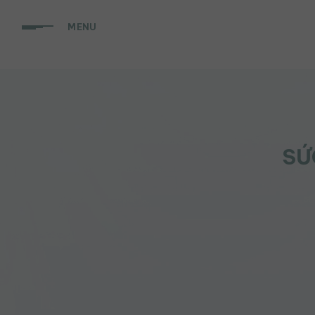
Chuyển
đến
MENU
nội
dung
SỨ