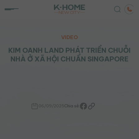
Chuyển
đến
nội
dung
VIDEO
KIM OANH LAND PHÁT TRIỂN CHUỖI
NHÀ Ở XÃ HỘI CHUẨN SINGAPORE
06/09/2025
Chia sẻ: