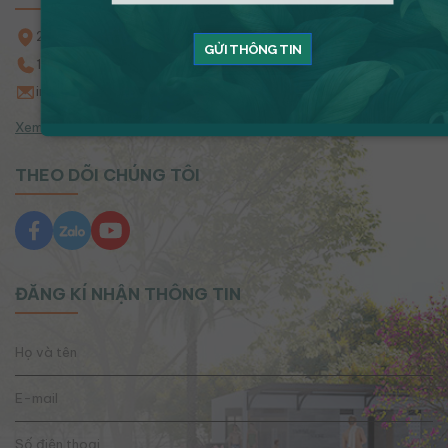
219 - 221 Xô Viết Nghệ Tĩnh, P. Gia Định, TP. HCM
GỬI THÔNG TIN
1900.633.968 – 0988.12.12.12
info@kimoanhgroup.vn
Xem bản đồ
THEO DÕI CHÚNG TÔI
ĐĂNG KÍ NHẬN THÔNG TIN